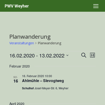
Skip
PWV Weyher
to
content
Planwanderung
Veranstaltungen
Planwanderung
Veranstaltungen
16.02.2020
 - 
13.02.2022
Veranstal
Suche
Verans
Liste
Suche
Ansich
Datum
Februar 2020
und
wählen.
Naviga
Ansichten
16. Februar 2020 10:00
SO.
16
Ahlmühle – Slevogtweg
Navigatio
Schulhof
Josef-Meyer-Str. 6, Weyher
April 2020