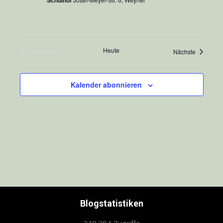
Schulhof
Vorherige
Heute
Veranstal
Nächste
Veranstaltungen
Kalender abonnieren
Blogstatistiken