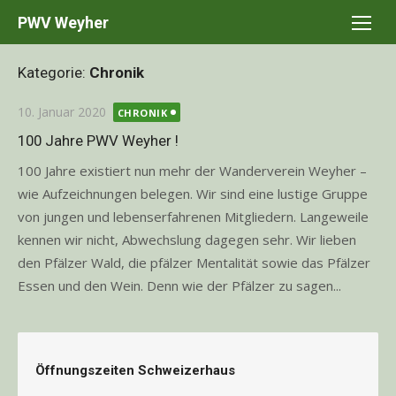
Skip
PWV Weyher
to
content
Kategorie:
Chronik
Posted
10. Januar 2020
CHRONIK
on
100 Jahre PWV Weyher !
100 Jahre existiert nun mehr der Wanderverein Weyher –
wie Aufzeichnungen belegen. Wir sind eine lustige Gruppe
von jungen und lebenserfahrenen Mitgliedern. Langeweile
kennen wir nicht, Abwechslung dagegen sehr. Wir lieben
den Pfälzer Wald, die pfälzer Mentalität sowie das Pfälzer
Essen und den Wein. Denn wie der Pfälzer zu sagen...
Öffnungszeiten Schweizerhaus