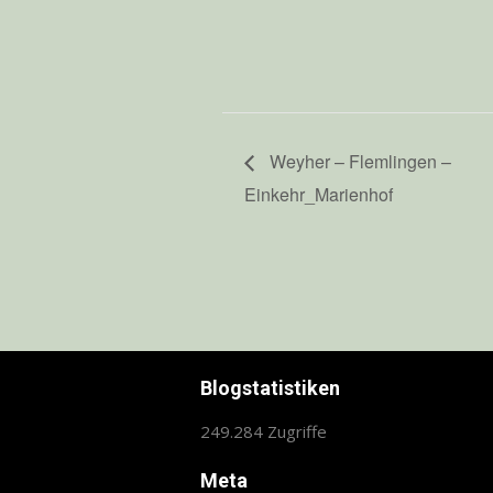
Weyher – Flemlingen –
Einkehr_Marienhof
Blogstatistiken
249.284 Zugriffe
Meta