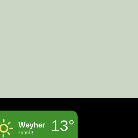
13°
Weyher
sonnig