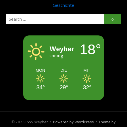
Geschichte
Search
Searc
for:
18°
Weyher
sonnig
MON
DIE
MIT
34°
29°
32°
© 2026 PWV Weyher
/
Powered by WordPress
/
Theme by