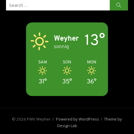
Search
Searc
for:
13°
Weyher
sonnig
SAM
SON
MON
31°
35°
36°
© 2026 PWV Weyher
/
Powered by WordPress
/
Theme by
Design Lab