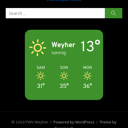
Search
Searc
for:
13°
Weyher
sonnig
SAM
SON
MON
31°
35°
36°
© 2026 PWV Weyher
/
Powered by WordPress
/
Theme by