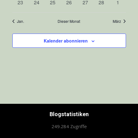
0
0
0
0
0
0
0
23
24
25
26
27
28
1
Veranstaltungen
Veranstaltungen
Veranstaltungen
Veranstaltungen
Veranstaltungen
Veranstaltungen
Veranstal
Jan.
Dieser Monat
März
Kalender abonnieren
Blogstatistiken
249.284 Zugriffe