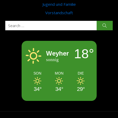
Jugend und Familie
Vorstandschaft
Search
Searc
for:
18°
Weyher
sonnig
SON
MON
DIE
34°
34°
29°