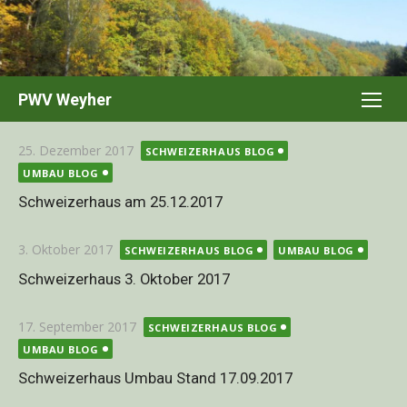
Skip
to
content
PWV Weyher
Posted
25. Dezember 2017
SCHWEIZERHAUS BLOG
on
UMBAU BLOG
Schweizerhaus am 25.12.2017
Posted
3. Oktober 2017
SCHWEIZERHAUS BLOG
UMBAU BLOG
on
Schweizerhaus 3. Oktober 2017
Posted
17. September 2017
SCHWEIZERHAUS BLOG
on
UMBAU BLOG
Schweizerhaus Umbau Stand 17.09.2017