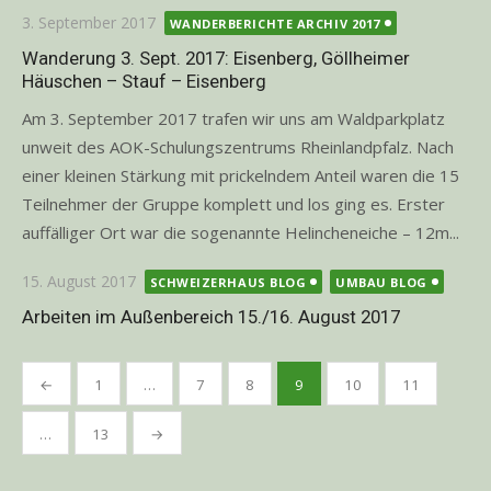
Posted
3. September 2017
WANDERBERICHTE ARCHIV 2017
on
Wanderung 3. Sept. 2017: Eisenberg, Göllheimer
Häuschen – Stauf – Eisenberg
Am 3. September 2017 trafen wir uns am Waldparkplatz
unweit des AOK-Schulungszentrums Rheinlandpfalz. Nach
einer kleinen Stärkung mit prickelndem Anteil waren die 15
Teilnehmer der Gruppe komplett und los ging es. Erster
auffälliger Ort war die sogenannte Helincheneiche – 12m...
Posted
15. August 2017
SCHWEIZERHAUS BLOG
UMBAU BLOG
on
Arbeiten im Außenbereich 15./16. August 2017
Seitennummerierung
←
1
…
7
8
9
10
11
der
Beiträge
…
13
→