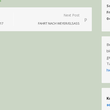
S
F
Next Post
0
17
FAHRT NACH WEYER/ELSASS
B
b
g
T
hi
K
s