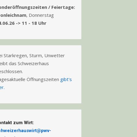
onderöffnungszeiten / Feiertage:
ronleichnam
, Donnerstag
4.06.26 -> 11 - 18 Uhr
ei Starkregen, Sturm, Unwetter
leibt das Schweizerhaus
eschlossen.
agesaktuelle Öffnungszeiten
gibt's
er.
ontakt zum Wirt:
chweizerhauswirt@pwv-