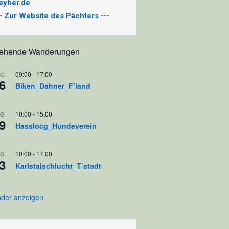
eyher.de
--
Zur Website des Pächters
---
tehende Wanderungen
09:00
-
17:00
G.
6
Biken_Dahner_F’land
10:00
-
15:00
G.
9
Hasslocg_Hundeverein
10:00
-
17:00
G.
3
Karlstalschlucht_T’stadt
nder anzeigen