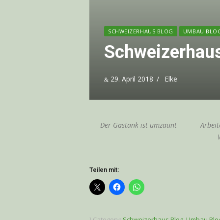
SCHWEIZERHAUS BLOG
UMBAU BLO
Schweizerhau
Posted
Author
29. April 2018
Elke
on
Der Gastank ist umzäunt
Arbei
Teilen mit:
Category:
Schweizerhaus Blog
,
Umbau Blo