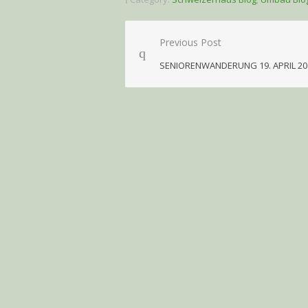
Beitragsnavigation
Previous Post
SENIORENWANDERUNG 19. APRIL 20