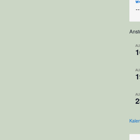
w
-
Ans
AU
1
AU
1
AU
2
Kale