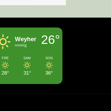
26°
Weyher
sonnig
FRE
SAM
SON
28°
31°
36°