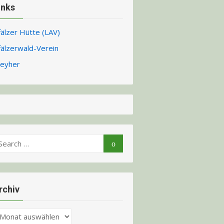
inks
fälzer Hütte (LAV)
fälzerwald-Verein
eyher
earch
Search
r:
rchiv
chiv