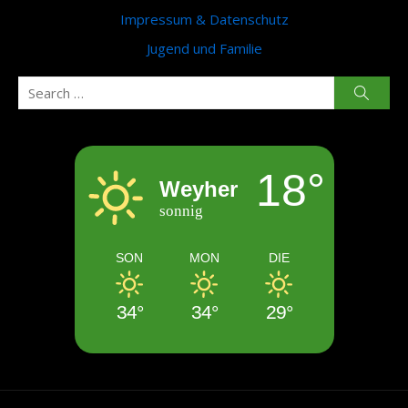
Impressum & Datenschutz
Jugend und Familie
Search
Searc
for:
18°
Weyher
sonnig
SON
MON
DIE
34°
34°
29°