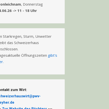
ronleichnam
, Donnerstag
4.06.26 -> 11 - 18 Uhr
ei Starkregen, Sturm, Unwetter
leibt das Schweizerhaus
eschlossen.
agesaktuelle Öffnungszeiten
gibt's
er.
ontakt zum Wirt:
chweizerhauswirt@pwv-
eyher.de
--
Zur Website des Pächters
---