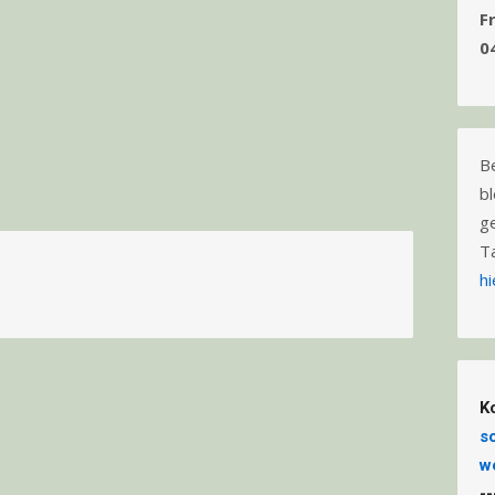
F
0
B
b
g
T
hi
K
s
w
-