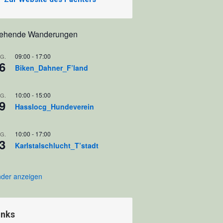
tehende Wanderungen
09:00
-
17:00
G.
6
Biken_Dahner_F’land
10:00
-
15:00
G.
9
Hasslocg_Hundeverein
10:00
-
17:00
G.
3
Karlstalschlucht_T’stadt
nder anzeigen
inks