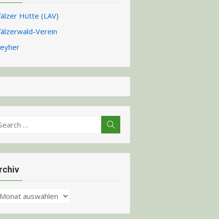
fälzer Hütte (LAV)
fälzerwald-Verein
eyher
earch
Search
r:
rchiv
chiv