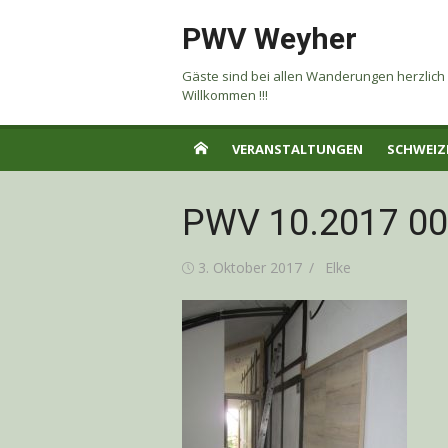
Skip
PWV Weyher
to
content
Gäste sind bei allen Wanderungen herzlich
Willkommen !!!
VERANSTALTUNGEN
SCHWEIZ
PWV 10.2017 0
Posted
Author
3. Oktober 2017
Elke
on