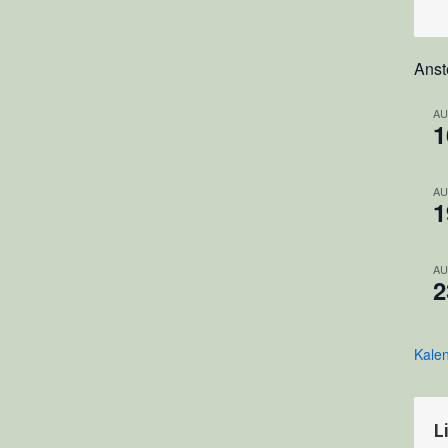
Ans
AU
1
AU
1
AU
2
Kale
L