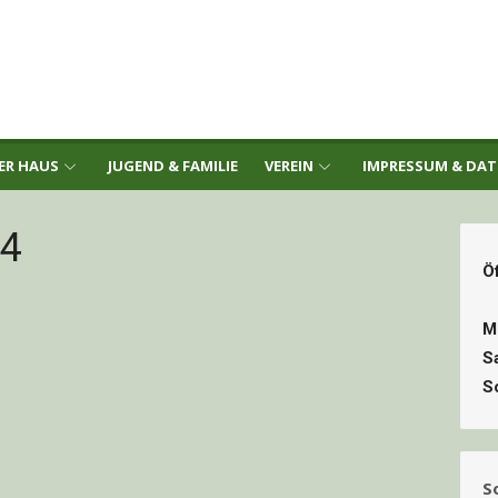
ER HAUS
JUGEND & FAMILIE
VEREIN
IMPRESSUM & DA
04
Ö
M
S
S
S