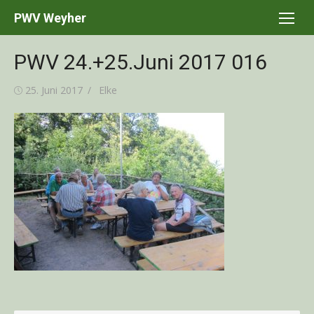
Skip
PWV Weyher
to
content
PWV 24.+25.Juni 2017 016
Posted
Author
25. Juni 2017
Elke
on