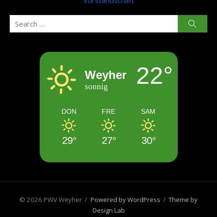
Vorstandschaft
Search
Searc
for:
22°
Weyher
sonnig
DON
FRE
SAM
29°
27°
30°
© 2026 PWV Weyher
/
Powered by WordPress
/
Theme by
Design Lab