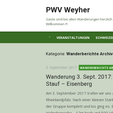
Skip
PWV Weyher
to
content
Gäste sind bei allen Wanderungen herzlich
Willkommen !!!
VERANSTALTUNGEN
SCHWEIZE
Kategorie:
Wanderberichte Archiv
Posted
3. September 2017
WANDERBERICHTE AR
on
Wanderung 3. Sept. 2017:
Stauf – Eisenberg
Am 3. September 2017 trafen wir uns
Rheinlandpfalz. Nach einer kleinen Stä
der Gruppe komplett und los ging es. E
Helincheneiche – 12m hoch und 500 Jahre 