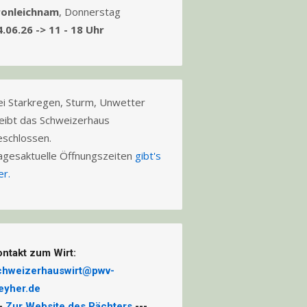
ronleichnam
, Donnerstag
4.06.26 -> 11 - 18 Uhr
ei Starkregen, Sturm, Unwetter
leibt das Schweizerhaus
eschlossen.
agesaktuelle Öffnungszeiten
gibt's
er.
ontakt zum Wirt:
chweizerhauswirt@pwv-
eyher.de
--
Zur Website des Pächters
---