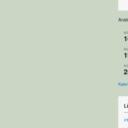
Ans
AU
1
AU
1
AU
2
Kale
L
P