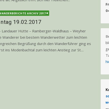
F
0
WANDERBERICHTE ARCHIV 2017
ntag 19.02.2017
er- Landauer Hütte – Ramberger-Waldhaus – Weyher
B
rte Wanderer bei bestem Wanderwetter zum leichten
b
angreichen Begrüßung durch den Wanderführer ging es
g
st ins Modenbachtal zum leichten Anstieg zur St....
T
hi
K
s
w
-