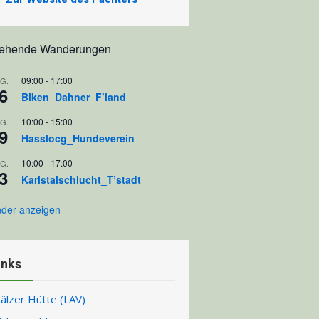
tehende Wanderungen
09:00
-
17:00
G.
6
Biken_Dahner_F’land
10:00
-
15:00
G.
9
Hasslocg_Hundeverein
10:00
-
17:00
G.
3
Karlstalschlucht_T’stadt
nder anzeigen
inks
fälzer Hütte (LAV)