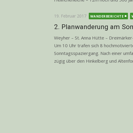
Posted
19. Februar 2017
WANDERBERICHTE
on
2. Planwanderung am Son
Weyher – St. Anna Hütte – Dreimärk
Um 10 Uhr trafen sich 8 hochmotivie
Sonntagsspaziergang. Nach einer umf
zügig über den Hinkelberg und Altenfor