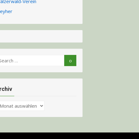
fälzerwald-Verein
eyher
earch
Search
r:
rchiv
chiv