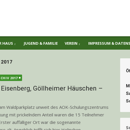
R HAUS
JUGEND & FAMILIE
VEREIN
IMPRESSUM & DATEN
 2017
Ö
CHIV 2017
M
 Eisenberg, Göllheimer Häuschen –
S
S
 am Waldparkplatz unweit des AOK-Schulungszentrums
rkung mit prickelndem Anteil waren die 15 Teilnehmer
rster auffälliger Ort war die sogenannte
S
alt. Angeblich trifft sich hier Helinchen...